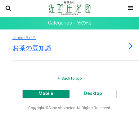
Categories ›
その他
2018年2月13日
お茶の豆知識
Back to top
Mobile
Desktop
Copyright ©Sano shomeien All Rights Reserved.