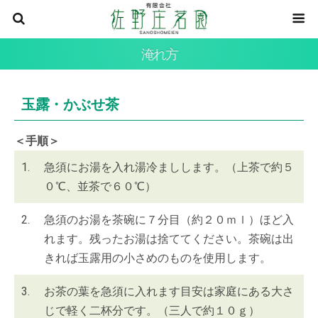
淹れ方
玉露・かぶせ茶
＜手順＞
1.
急須にお湯を入れ湯冷ましします。（上茶で約５
０℃、並茶で６０℃）
2.
急須のお湯を茶碗に７分目（約２０ｍｌ）ほど入
れます。残ったお湯は捨ててください。茶碗は出
きれば玉露用の小さめのものを使用します。
3.
お茶の葉を急須に入れます目安は家庭にある大さ
じで軽く二杯分です。（三人で約１０ｇ）