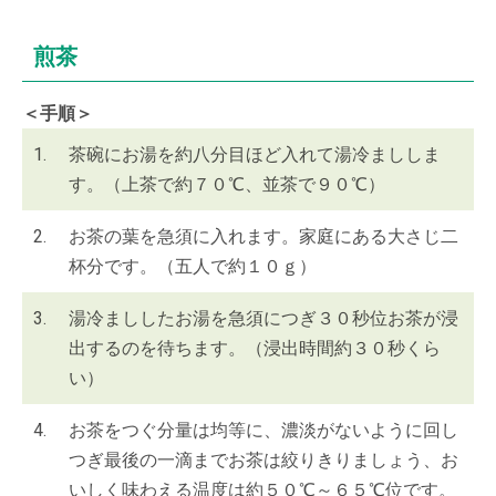
煎茶
＜手順＞
1.
茶碗にお湯を約八分目ほど入れて湯冷まししま
す。（上茶で約７０℃、並茶で９０℃）
2.
お茶の葉を急須に入れます。家庭にある大さじ二
杯分です。（五人で約１０ｇ）
3.
湯冷まししたお湯を急須につぎ３０秒位お茶が浸
出するのを待ちます。（浸出時間約３０秒くら
い）
4.
お茶をつぐ分量は均等に、濃淡がないように回し
つぎ最後の一滴までお茶は絞りきりましょう、お
いしく味わえる温度は約５０℃～６５℃位です。